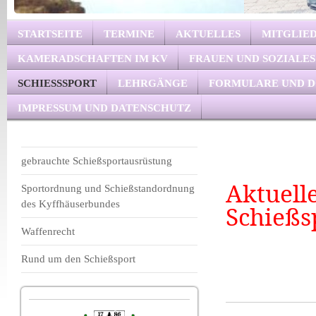
STARTSEITE
TERMINE
AKTUELLES
MITGLIE
KAMERADSCHAFTEN IM KV
FRAUEN UND SOZIALES
SCHIESSSPORT
LEHRGÄNGE
FORMULARE UND 
IMPRESSUM UND DATENSCHUTZ
gebrauchte Schießsportausrüstung
Aktuell
Sportordnung und Schießstandordnung
des Kyffhäuserbundes
Schießs
Waffenrecht
Rund um den Schießsport