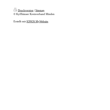
Druckversion
|
Sitemap
© Kyffhäuser Kreisverband Minden
Erstellt mit
IONOS MyWebsite
.